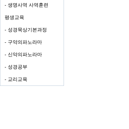
- 생명사역 사역훈련
브리스
평생교육
드보라
- 성경묵상기본과정
뵈뵈
- 구약의파노라마
사무엘
- 신약의파노라마
아브라
- 성경공부
안나
- 교리교육
새가족