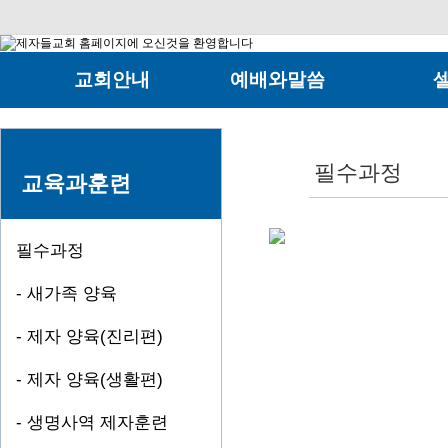
교회안내
예배와말씀
제자들교회
온가족예배
영아유
섬기는사람들
젊은이예배
유초등
필수과정
교육과훈련
교회연혁
수요예배
중고등
예배안내
새벽기도회
대학부
필수과정
오시는길
특별기도회
청년부
- 새가족 양육
세미나및특강
다니엘
- 제자 양육(진리편)
모세
- 제자 양육(생활편)
베드로
- 생명사역 제자훈련
여호수