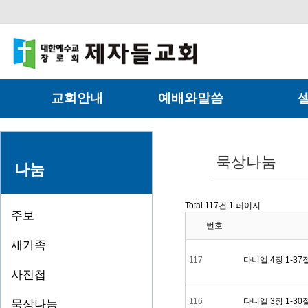
교회안내
예배와말씀
제자들교회
온가족예배
영아유
섬기는사람들
젊은이예배
유초등
묵상나눔
나눔
교회연혁
수요예배
중고등
Total 117건
1 페이지
예배안내
새벽기도회
대학부
주보
번호
오시는길
특별기도회
청년부
새가족
117
다니엘 4장 1-37
세미나및특강
다니엘
사진첩
모세
116
다니엘 3장 1-30
묵상나눔