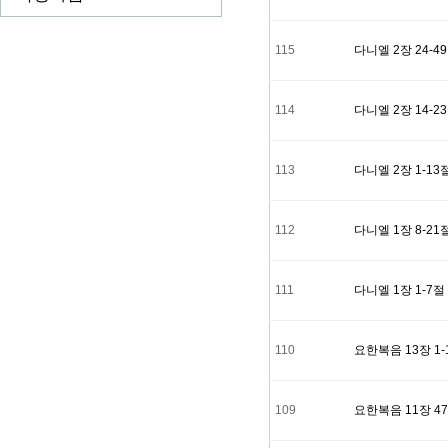
베드로
115
다니엘 2장 24-4
여호수
브리스
114
다니엘 2장 14-2
드보라
113
다니엘 2장 1-13
뵈뵈
사무엘
112
다니엘 1장 8-21
아브라
111
다니엘 1장 1-7절
안나
새가족
110
요한복음 13장 1-
109
요한복음 11장 47